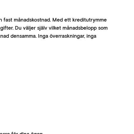
ll en fast månadskostnad. Med ett kreditutrymme
gifter. Du väljer själv vilket månadsbelopp som
stnad densamma. Inga överraskningar, inga
esro för dina ögon.