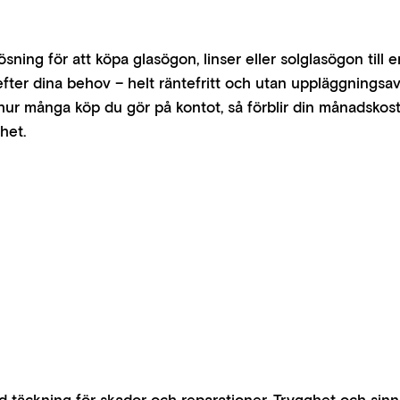
lösning för att köpa glasögon, linser eller solglasögon ti
fter dina behov – helt räntefritt och utan uppläggningsav
 hur många köp du gör på kontot, så förblir din månadsko
het.
 täckning för skador och reparationer. Trygghet och sinn