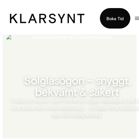
Boka Tid
Solglasögon – snyggt,
bekvämt & säkert
Vi älskar att vara ute i solen! Och ett par snygga solglasögon är inte b
en accessoar eller en bekvämlighetsgrej – de hjälper till att skydda di
ögon från skadlig strålning.