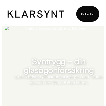
Boka Tid
Syntrygg – din
glasögonförsäkring
Ett års oslagbart skydd om dina glasögon går sönder – få dem
reparerade eller utbytta till ett par helt nya.